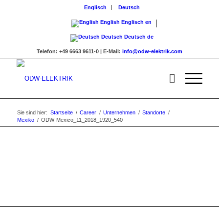
Englisch
Deutsch
English
Englisch
en
Deutsch
Deutsch
de
Telefon:
+49 6663 9611-0 |
E-Mail:
info@odw-elektrik.com
Sie sind hier:
Startseite
/
Career
/
Unternehmen
/
Standorte
/
Mexiko
/
ODW-Mexico_11_2018_1920_540