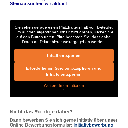
Steinau
suchen wir aktuell:
Sie sehen gerade einen Platzhalterinhalt von
b-ite.de
.
Um auf den eigentlichen Inhalt zuzugreifen, klicken Sie
auf den Button unten. Bitte beachten Sie, dass dabei
Daten an Drittanbieter weitergegeben werden.
Inhalt entsperren
Erforderlichen Service akzeptieren und
Inhalte entsperren
Weitere Informationen
'
'
Nicht das Richtige dabei?
Dann bewerben Sie sich gerne initiativ über unser
Online Bewerbungsformular:
Initiativbewerbung