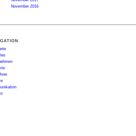
November 2016
IGATION
eite
lles
nehmen
kte
-how
re
nikation
kt