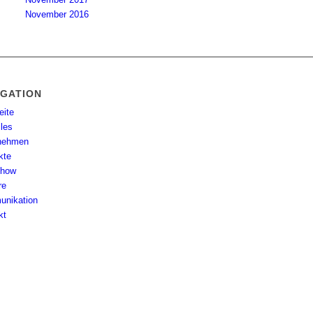
November 2016
IGATION
eite
lles
nehmen
kte
-how
re
nikation
kt