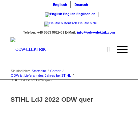
Englisch
Deutsch
English
Englisch
en
Deutsch
Deutsch
de
Telefon:
+49 6663 9611-0 |
E-Mail:
info@odw-elektrik.com
Sie sind hier:
Startseite
/
Career
/
ODW ist Lieferant des Jahres bei STIHL
/
STIHL LdJ 2022 ODW quer
STIHL LdJ 2022 ODW quer