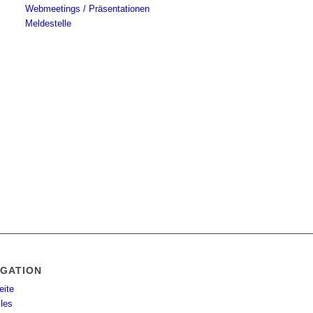
Webmeetings / Präsentationen
Meldestelle
IGATION
eite
lles