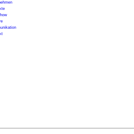
nehmen
kte
-how
re
nikation
kt