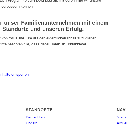
 auch Programme zum Download an, mit deren Hilfe wir unsere
n verbessern können.
er unser Familienunternehmen mit einem
 Standorte und unseren Erfolg.
lt von
YouTube
. Um auf den eigentlichen Inhalt zuzugreifen,
Bitte beachten Sie, dass dabei Daten an Drittanbieter
Inhalte entsperren
STANDORTE
NAV
Deutschland
Starts
Ungarn
Aktue